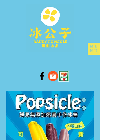
ME
NU