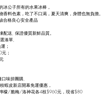
的冰公子所有的水果冰棒，
物香料色素，吃了不口渴，夏天清爽，身體也無負擔。
驗合格良心安全產品  
凍配送, 保證優質新鮮品質。
選湊單, 
免運；
0元；
元
種口味拚團購, 
4枝蝦皮新店開幕免運優惠，
檸檬/脆梅/洛神花各4枝$960元，現省$80