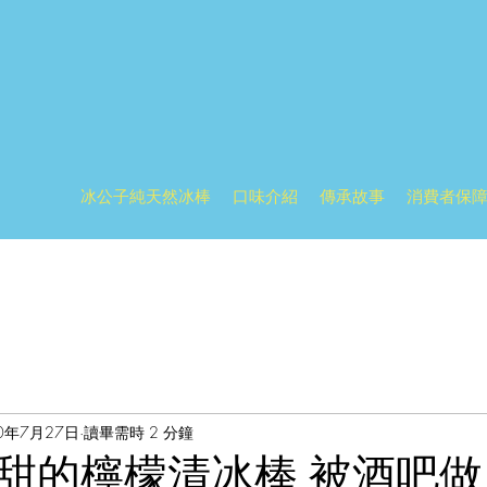
冰公子純天然冰棒
口味介紹
傳承故事
消費者保
0年7月27日
讀畢需時 2 分鐘
甜的檸檬清冰棒 被酒吧做