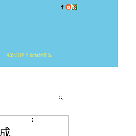
障
宅配訂購 & 全台經銷點
成