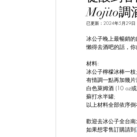
Mojito
已更新：
2024年5月29日
冰公子晚上最暢銷的
懶得去酒吧的話，你自
材料: 
冰公子檸檬冰棒一枝
有情調一點再加幾片
白色萊姆酒 (10 oz
蘇打水半罐;
以上材料全部依序倒在
歡迎去冰公子全台南
如果想零售訂購請到