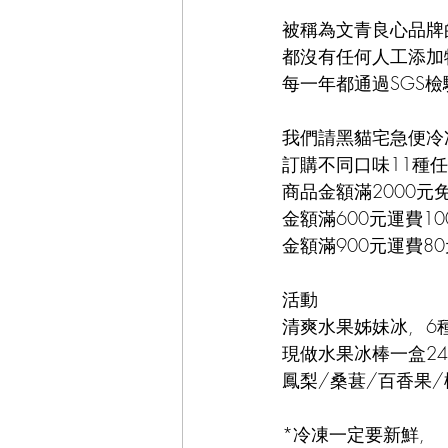
被稱為文青良心品牌
都沒有任何人工添加
每一年都通過SGS檢
我們請黑貓宅急便冷
訂購不同口味11種任
商品金額滿2000元
金額滿600元運費10
金額滿900元運費80
活動
清爽水果姊妹冰,  6
現做水果冰棒一盒2
鳳梨/桑葚/百香果/
*冷凍一定要新鮮, 