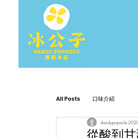
All Posts
口味介紹
dandypopsicle
202
從酸到甘