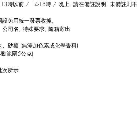
3時以前 / 14-18時 / 晚上, 請在備註說明, 未備註則
設免用統一發票收據, 
 公司名, 特殊要求, 隨箱寄出
、砂糖 (無添加色素或化學香料)
浮動範圍5公克)
批次所示