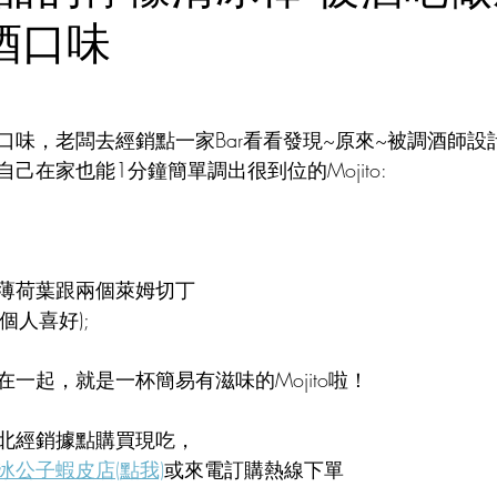
調酒口味
口味，老闆去經銷點一家Bar看看發現~原來~被調酒師設
己在家也能1分鐘簡單調出很到位的Mojito: 
;
薄荷葉跟兩個萊姆切丁
或個人喜好);
一起，就是一杯簡易有滋味的Mojito啦！
北經銷據點購買現吃，
冰公子蝦皮店(點我)
或來電訂購熱線下單