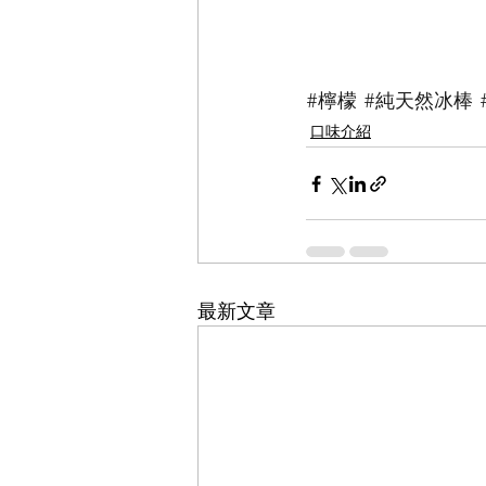
#檸檬
#純天然冰棒
口味介紹
最新文章